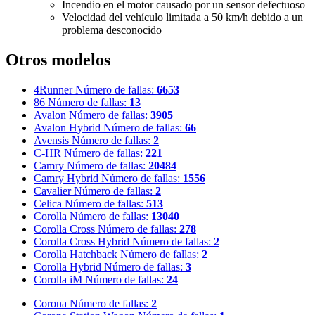
Incendio en el motor causado por un sensor defectuoso
Velocidad del vehículo limitada a 50 km/h debido a un
problema desconocido
Otros modelos
4Runner
Número de fallas:
6653
86
Número de fallas:
13
Avalon
Número de fallas:
3905
Avalon Hybrid
Número de fallas:
66
Avensis
Número de fallas:
2
C-HR
Número de fallas:
221
Camry
Número de fallas:
20484
Camry Hybrid
Número de fallas:
1556
Cavalier
Número de fallas:
2
Celica
Número de fallas:
513
Corolla
Número de fallas:
13040
Corolla Cross
Número de fallas:
278
Corolla Cross Hybrid
Número de fallas:
2
Corolla Hatchback
Número de fallas:
2
Corolla Hybrid
Número de fallas:
3
Corolla iM
Número de fallas:
24
Corona
Número de fallas:
2