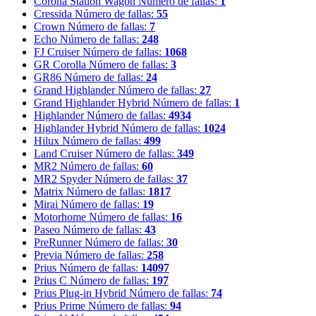
Corona Station Wagon
Número de fallas:
1
Cressida
Número de fallas:
55
Crown
Número de fallas:
7
Echo
Número de fallas:
248
FJ Cruiser
Número de fallas:
1068
GR Corolla
Número de fallas:
3
GR86
Número de fallas:
24
Grand Highlander
Número de fallas:
27
Grand Highlander Hybrid
Número de fallas:
1
Highlander
Número de fallas:
4934
Highlander Hybrid
Número de fallas:
1024
Hilux
Número de fallas:
499
Land Cruiser
Número de fallas:
349
MR2
Número de fallas:
60
MR2 Spyder
Número de fallas:
37
Matrix
Número de fallas:
1817
Mirai
Número de fallas:
19
Motorhome
Número de fallas:
16
Paseo
Número de fallas:
43
PreRunner
Número de fallas:
30
Previa
Número de fallas:
258
Prius
Número de fallas:
14097
Prius C
Número de fallas:
197
Prius Plug-in Hybrid
Número de fallas:
74
Prius Prime
Número de fallas:
94