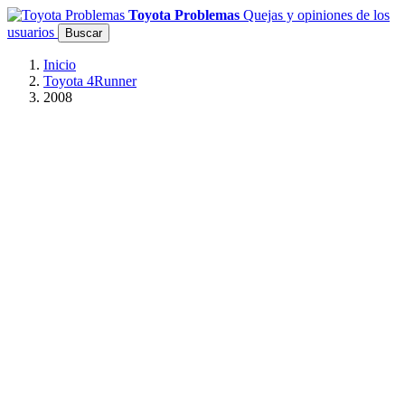
Toyota Problemas
Quejas y opiniones de los
usuarios
Buscar
Inicio
Toyota 4Runner
2008