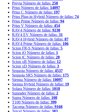
Previa
Número de fallas:
258
Prius
Número de fallas:
14097
Prius C
Número de fallas:
197
Prius Plug-in Hybrid
Número de fallas:
74
Prius Prime
Número de fallas:
94
Prius V
Número de fallas:
454
RAV4
Número de fallas:
9230
RAV4 EV
Número de fallas:
31
RAV4 Hybrid
Número de fallas:
87
RAV4 Prime
Número de fallas:
106
Scion FR-S
Número de fallas:
5
Scion iQ
Número de fallas:
1
Scion tC
Número de fallas:
28
Scion xB
Número de fallas:
12
Scion xD
Número de fallas:
3
Sequoia
Número de fallas:
4537
Sequoia SR5
Número de fallas:
175
Sienna
Número de fallas:
10097
Sienna Hybrid
Número de fallas:
19
Solara
Número de fallas:
1018
Sunrader
Número de fallas:
2
Supra
Número de fallas:
100
T100
Número de fallas:
399
Tacoma
Número de fallas:
9168
Tercel
Número de fallas:
383