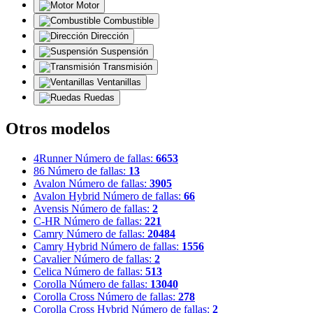
Motor
Combustible
Dirección
Suspensión
Transmisión
Ventanillas
Ruedas
Otros modelos
4Runner
Número de fallas:
6653
86
Número de fallas:
13
Avalon
Número de fallas:
3905
Avalon Hybrid
Número de fallas:
66
Avensis
Número de fallas:
2
C-HR
Número de fallas:
221
Camry
Número de fallas:
20484
Camry Hybrid
Número de fallas:
1556
Cavalier
Número de fallas:
2
Celica
Número de fallas:
513
Corolla
Número de fallas:
13040
Corolla Cross
Número de fallas:
278
Corolla Cross Hybrid
Número de fallas:
2