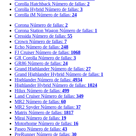
Corolla Hatchback
Número de fallas:
2
Corolla Hybrid
Número de fallas:
3
Corolla iM
Número de fallas:
24
Corona
Número de fallas:
2
Corona Station Wagon
Número de fallas:
1
Cressida
Número de fallas:
55
Crown
Número de fallas:
7
Echo
Número de fallas:
248
FJ Cruiser
Número de fallas:
1068
GR Corolla
Número de fallas:
3
GR86
Número de fallas:
24
Grand Highlander
Número de fallas:
27
Grand Highlander Hybrid
Número de fallas:
1
Highlander
Número de fallas:
4934
Highlander Hybrid
Número de fallas:
1024
Hilux
Número de fallas:
499
Land Cruiser
Número de fallas:
349
MR2
Número de fallas:
60
MR2 Spyder
Número de fallas:
37
Matrix
Número de fallas:
1817
Mirai
Número de fallas:
19
Motorhome
Número de fallas:
16
Paseo
Número de fallas:
43
PreRunner
Número de fallas:
30