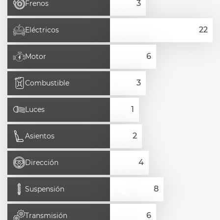
Frenos
Eléctricos
Motor
Combustible
Luces
Asientos
Dirección
Suspensión
Transmisión