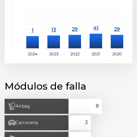
2024
2023
2022
2021
2020
2
Módulos de falla
Airbag
Carrocería