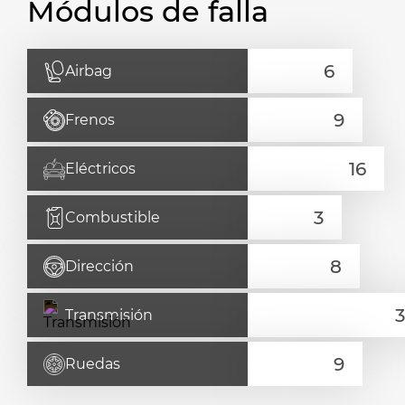
Módulos de falla
Airbag
Frenos
Eléctricos
Combustible
Dirección
Transmisión
Ruedas