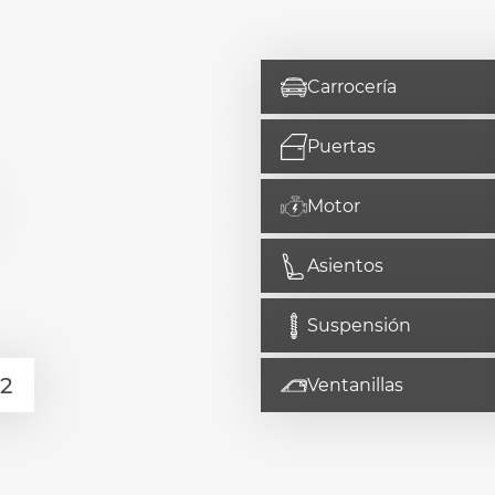
Carrocería
Puertas
Motor
Asientos
Suspensión
Ventanillas