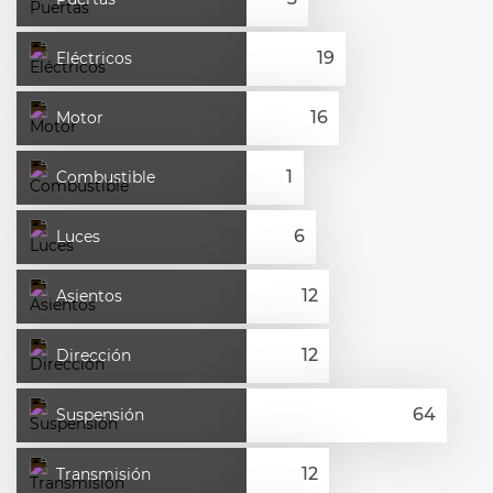
Eléctricos
Motor
Combustible
Luces
Asientos
Dirección
Suspensión
Transmisión