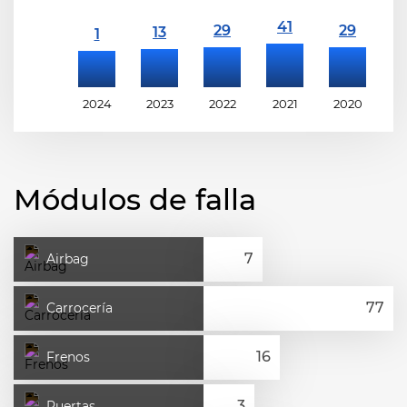
2024
2023
2022
2021
2020
2
Módulos de falla
Airbag
Carrocería
Frenos
Puertas