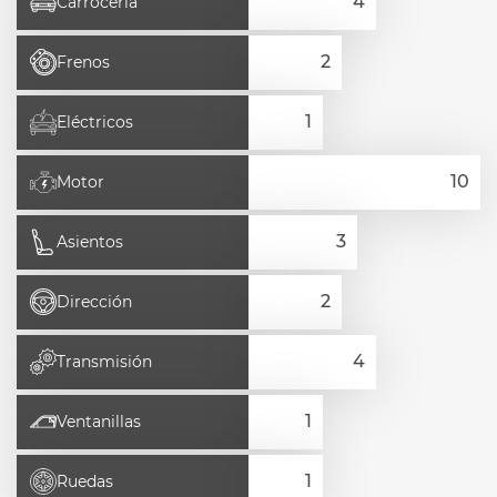
Carrocería
Frenos
Eléctricos
Motor
Asientos
Dirección
Transmisión
Ventanillas
Ruedas