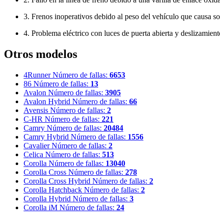
3. Frenos inoperativos debido al peso del vehículo que causa s
4. Problema eléctrico con luces de puerta abierta y deslizamient
Otros modelos
4Runner
Número de fallas:
6653
86
Número de fallas:
13
Avalon
Número de fallas:
3905
Avalon Hybrid
Número de fallas:
66
Avensis
Número de fallas:
2
C-HR
Número de fallas:
221
Camry
Número de fallas:
20484
Camry Hybrid
Número de fallas:
1556
Cavalier
Número de fallas:
2
Celica
Número de fallas:
513
Corolla
Número de fallas:
13040
Corolla Cross
Número de fallas:
278
Corolla Cross Hybrid
Número de fallas:
2
Corolla Hatchback
Número de fallas:
2
Corolla Hybrid
Número de fallas:
3
Corolla iM
Número de fallas:
24