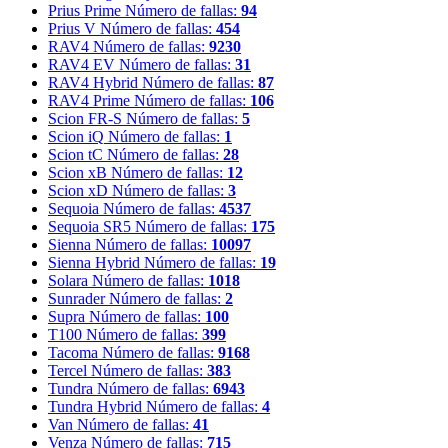
Prius Prime
Número de fallas:
94
Prius V
Número de fallas:
454
RAV4
Número de fallas:
9230
RAV4 EV
Número de fallas:
31
RAV4 Hybrid
Número de fallas:
87
RAV4 Prime
Número de fallas:
106
Scion FR-S
Número de fallas:
5
Scion iQ
Número de fallas:
1
Scion tC
Número de fallas:
28
Scion xB
Número de fallas:
12
Scion xD
Número de fallas:
3
Sequoia
Número de fallas:
4537
Sequoia SR5
Número de fallas:
175
Sienna
Número de fallas:
10097
Sienna Hybrid
Número de fallas:
19
Solara
Número de fallas:
1018
Sunrader
Número de fallas:
2
Supra
Número de fallas:
100
T100
Número de fallas:
399
Tacoma
Número de fallas:
9168
Tercel
Número de fallas:
383
Tundra
Número de fallas:
6943
Tundra Hybrid
Número de fallas:
4
Van
Número de fallas:
41
Venza
Número de fallas:
715