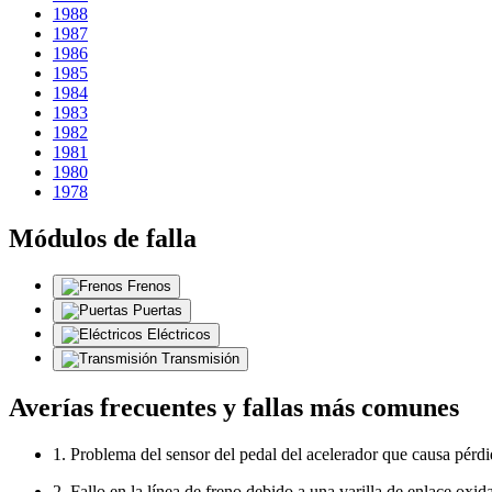
1988
1987
1986
1985
1984
1983
1982
1981
1980
1978
Módulos de falla
Frenos
Puertas
Eléctricos
Transmisión
Averías frecuentes y fallas más comunes
1. Problema del sensor del pedal del acelerador que causa pérd
2. Fallo en la línea de freno debido a una varilla de enlace oxid