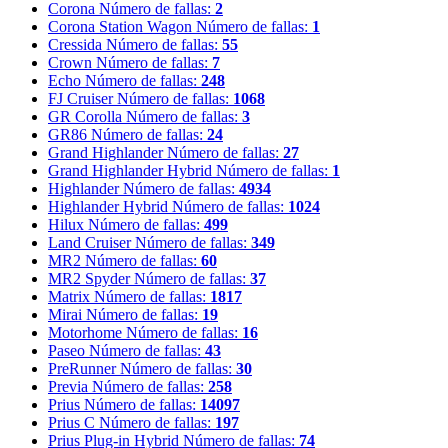
Corona
Número de fallas:
2
Corona Station Wagon
Número de fallas:
1
Cressida
Número de fallas:
55
Crown
Número de fallas:
7
Echo
Número de fallas:
248
FJ Cruiser
Número de fallas:
1068
GR Corolla
Número de fallas:
3
GR86
Número de fallas:
24
Grand Highlander
Número de fallas:
27
Grand Highlander Hybrid
Número de fallas:
1
Highlander
Número de fallas:
4934
Highlander Hybrid
Número de fallas:
1024
Hilux
Número de fallas:
499
Land Cruiser
Número de fallas:
349
MR2
Número de fallas:
60
MR2 Spyder
Número de fallas:
37
Matrix
Número de fallas:
1817
Mirai
Número de fallas:
19
Motorhome
Número de fallas:
16
Paseo
Número de fallas:
43
PreRunner
Número de fallas:
30
Previa
Número de fallas:
258
Prius
Número de fallas:
14097
Prius C
Número de fallas:
197
Prius Plug-in Hybrid
Número de fallas:
74