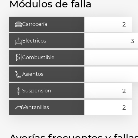
Módulos de falla
Carrocería
Eléctricos
Combustible
Asientos
Suspensión
Ventanillas
Averías frecuentes y fal