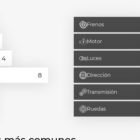
Frenos
Motor
Luces
Dirección
Transmisión
Ruedas
las más comunes