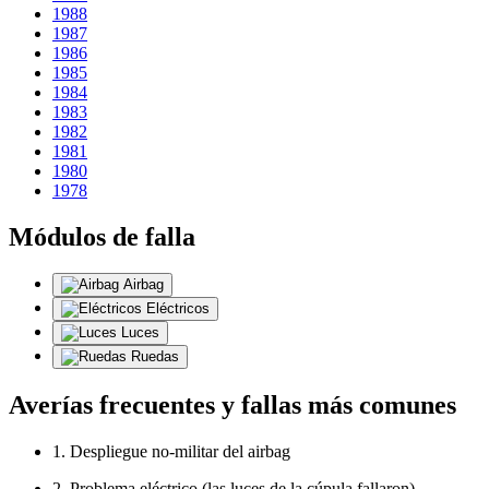
1988
1987
1986
1985
1984
1983
1982
1981
1980
1978
Módulos de falla
Airbag
Eléctricos
Luces
Ruedas
Averías frecuentes y fallas más comunes
1. Despliegue no-militar del airbag
2. Problema eléctrico (las luces de la cúpula fallaron)