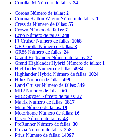
Corolla iM
Número de fallas:
24
Corona
Número de fallas:
2
Corona Station Wagon
Número de fallas:
1
Cressida
Número de fallas:
55
Crown
Número de fallas:
7
Echo
Número de fallas:
248
FJ Cruiser
Número de fallas:
1068
GR Corolla
Número de fallas:
3
GR86
Número de fallas:
24
Grand Highlander
Número de fallas:
27
Grand Highlander Hybrid
Número de fallas:
1
Highlander
Número de fallas:
4934
Highlander Hybrid
Número de fallas:
1024
Hilux
Número de fallas:
499
Land Cruiser
Número de fallas:
349
MR2
Número de fallas:
60
MR2 Spyder
Número de fallas:
37
Matrix
Número de fallas:
1817
Mirai
Número de fallas:
19
Motorhome
Número de fallas:
16
Paseo
Número de fallas:
43
PreRunner
Número de fallas:
30
Previa
Número de fallas:
258
Prius
Número de fallas:
14097